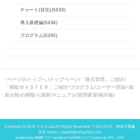
チャート(目次)
(5633)
導入基礎編
(5436)
プログラム
(5355)
↑ページのトップへ
/
トップページ
/
「株式管理」ご紹介
/
「鞘取ＭＡＳＴＥＲ」ご紹介
/
プログラム
/
ユーザー登録
/-
最
新お報せ
/
鞘取り講座
/
マニュアル
/
質問要望
/
掲示板
/
Copyright © 2026
ＣＭＡLab
All Rights Reserved. 〒251-0012 神奈川県藤
沢市 mailto: cmalab@kabuchart.com
powered by
HAIK
7.3.7 based on PukiWiki 1.4.7 License is GPL.
HAIK