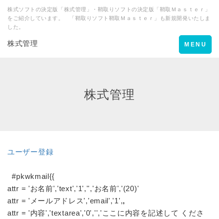
株式ソフトの決定版「株式管理」・鞘取りソフトの決定版「鞘取Ｍａｓｔｅｒ」
をご紹介しています。 「鞘取りソフト鞘取Ｍａｓｔｅｒ」も新規開発いたしま
した。
株式管理
Toggle
MENU
navigation
株式管理
ユーザー登録
//
#pkwkmail{{
attr = 'お名前','text','1','','お名前','(20)'
attr = 'メールアドレス','email','1',
,
attr = '内容','textarea','0','','ここに内容を記述して くださ