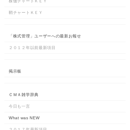
株価チャートＫＥＹ
鞘チャートＫＥＹ
「株式管理」ユーザーへの最新お報せ
２０１２年以前最新項目
掲示板
ＣＭＡ雑学辞典
今日も一言
What was NEW
２０１７年最新項目