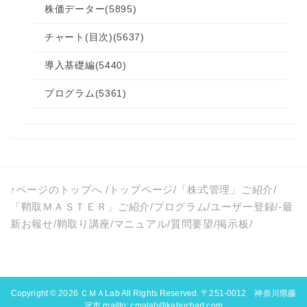
株価データー
(5895)
チャート(目次)
(5637)
導入基礎編
(5440)
プログラム
(5361)
↑ページのトップへ
/
トップページ
/
「株式管理」ご紹介
/
「鞘取ＭＡＳＴＥＲ」ご紹介
/
プログラム
/
ユーザー登録
/-
最
新お報せ
/
鞘取り講座
/
マニュアル
/
質問要望
/
掲示板
/
Copyright © 2026
ＣＭＡLab
All Rights Reserved. 〒251-0012 神奈川県藤
沢市 mailto: cmalab@kabuchart.com