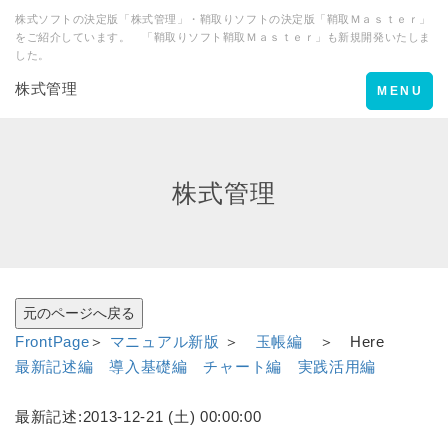
株式ソフトの決定版「株式管理」・鞘取りソフトの決定版「鞘取Ｍａｓｔｅｒ」
をご紹介しています。 「鞘取りソフト鞘取Ｍａｓｔｅｒ」も新規開発いたしま
した。
株式管理
Toggle
MENU
navigation
株式管理
FrontPage
＞
マニュアル新版
＞
玉帳編
＞ Here
最新記述編
導入基礎編
チャート編
実践活用編
最新記述:2013-12-21 (土) 00:00:00