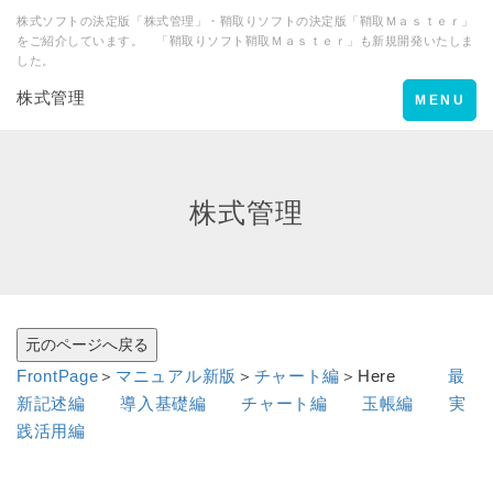
株式ソフトの決定版「株式管理」・鞘取りソフトの決定版「鞘取Ｍａｓｔｅｒ」
をご紹介しています。 「鞘取りソフト鞘取Ｍａｓｔｅｒ」も新規開発いたしま
した。
株式管理
Toggle
MENU
navigation
株式管理
FrontPage
＞
マニュアル新版
＞
チャート編
＞Here
最
新記述編
導入基礎編
チャート編
玉帳編
実
践活用編