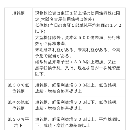
旭銘柄
現物株投資は東証１部上場の信用銘柄株に限
定(大阪名古屋信用銘柄は除外）
低位株(当日の東証１部単純平均株価の１／２
以下）
大型株は除外，資本金５００億未満、発行株
数が２億株未満。
来期経常利益がある、来期利益がある、今期
予想で配当がある。
経常利益来期予想＋３０％以上増加。又は、
黒字転換予想。又は、現在株価が一株純資産
以下。
旭３０％低
旭銘柄、経常利益増３０％以上、低位銘柄、
位銘柄
成績・増益合格基礎以上
旭その他低
旭銘柄、経常利益増３０％以下、低位銘柄、
位銘柄
成績・増益合格基礎以上
旭３０％平
旭銘柄、経常利益増３０％以上、平均株価以
均下
下、成績・増益合格基礎以上