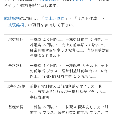
区分した銘柄を呼び出します。
成績銘柄
の詳細は、「
立上げ画面
」・「リスト作成」・
「
成績銘柄
」の項目を参照して下さい。
増益銘柄
一株益 ２０円以上、一株益対前年 ５円増、一
株配当 ５円以上、売上対前年増 7％増以上、
経常利益対前年増 3０％増以上、当期利益対前
年増 3０％増以上
合格銘柄
一株益 １０円以上、一株配当 ５円以上、売上
対前年増 プラス、経常利益対前年増 3０％増
以上、当期利益対前年増 １０％増以上
黒字化銘柄
前期経常利益又は前期利益がマイナス 且
つ 当期経常利益及び当期利益がプラスの黒
字転換銘柄
基礎銘柄
一株益 ５円以上、一株配当 配当あり、売上対
前年増 プラス、経常利益対前年増 プラス、当