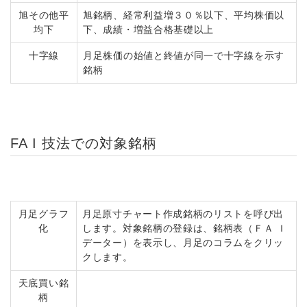
旭その他平
旭銘柄、経常利益増３０％以下、平均株価以
均下
下、成績・増益合格基礎以上
十字線
月足株価の始値と終値が同一で十字線を示す
銘柄
FA I 技法での対象銘柄
月足グラフ
月足原寸チャート作成銘柄のリストを呼び出
化
します。対象銘柄の登録は、銘柄表（ＦＡ Ｉ
データー）を表示し、月足のコラムをクリッ
クします。
天底買い銘
柄