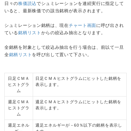
日々の
株価読込
でシュミレーションを連続実行に指定して
いると、最新株価での該当銘柄が表示されます。
シュミレーション銘柄は、現在
チャート画面
に呼び出され
ている
銘柄リスト
からの絞込み抽出となります。
全銘柄を対象として絞込み抽出を行う場合は、前以て一旦
全
銘柄リスト
を呼び出して置いて下さい。
日足ＣＭＡ
日足ＣＭＡヒストグラムにヒットした銘柄を
ヒストグラ
表示します。
ム
週足ＣＭＡ
週足ＣＭＡヒストグラムにヒットした銘柄を
ヒストグラ
表示します。
ム
週足エネル
週足エネルギーが－60％以下の銘柄を表示し