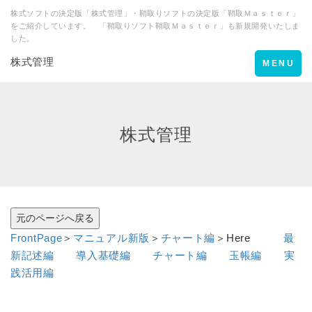
株式ソフトの決定版「株式管理」・鞘取りソフトの決定版「鞘取Ｍａｓｔｅｒ」
をご紹介しています。 「鞘取りソフト鞘取Ｍａｓｔｅｒ」も新規開発いたしま
した。
株式管理
Toggle
MENU
navigation
株式管理
FrontPage
＞
マニュアル新版
＞
チャート編
＞Here
最
新記述編
導入基礎編
チャート編
玉帳編
実
践活用編